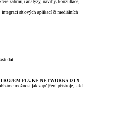
které zahrnují analýzy, návrhy, konzultace,
 integraci síťových aplikací či mediálních
osti dat
STROJEM FLUKE NETWORKS DTX-
ízíme možnost jak zapůjčení přístroje, tak i