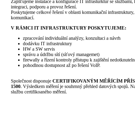
Zajišťujeme instalace a konfigurace IT infrasturktur se službami, 
integraci, podporu a provoz řešení.
Poskytujeme celkové řešení v oblasti komunikační infrastruktury,
komunikací.
V RÁMCI IT INFRASTRUKTURY POSKYTUJEME:
zpracování individuální analýzy, konzultaci a návrh
dodávku IT infrastruktury
HW a SW servis
správu a údržbu sítí (síťový managemet)
firewally a řízení kontroly přístupu k zajištění nedotknuteln
pohodlnou dostupnost až po řešení VoIP.
Společnost disponuje
CERTIFIKOVANÝM MĚŘÍCÍM PŘÍ
1500
. Výsledkem měření je souhrnný přehled datových spojů. Nab
službu certifikoaného měření.